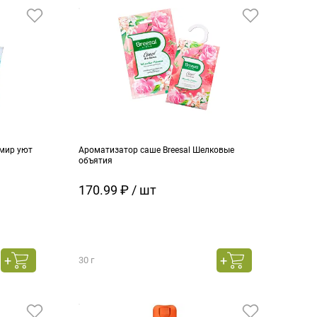
емир уют
Ароматизатор саше Breesal Шелковые
объятия
170.99 ₽ / шт
30 г