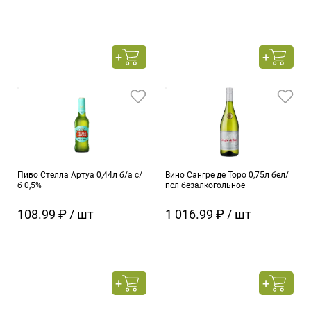
Пиво Стелла Артуа 0,44л б/а с/
Вино Сангре де Торо 0,75л бел/
б 0,5%
псл безалкогольное
108.99 ₽ / шт
1 016.99 ₽ / шт