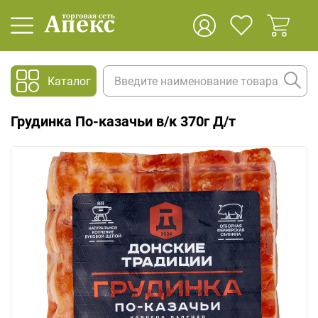
Каталог
Грудинка По-казачьи в/к 370г Д/т