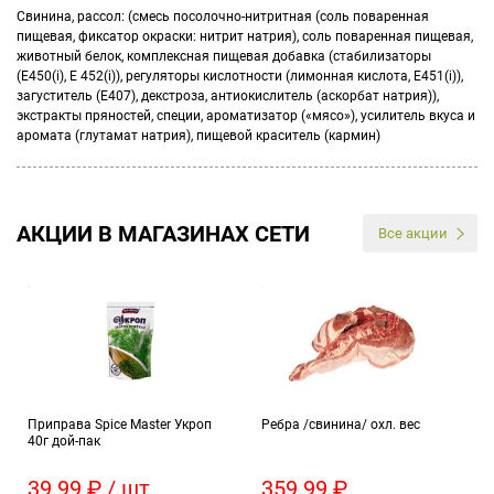
Свинина, рассол: (смесь посолочно-нитритная (соль поваренная
пищевая, фиксатор окраски: нитрит натрия), соль поваренная пищевая,
животный белок, комплексная пищевая добавка (стабилизаторы
(Е450(i), Е 452(i)), регуляторы кислотности (лимонная кислота, Е451(i)),
загуститель (Е407), декстроза, антиокислитель (аскорбат натрия)),
экстракты пряностей, специи, ароматизатор («мясо»), усилитель вкуса и
аромата (глутамат натрия), пищевой краситель (кармин)
АКЦИИ В МАГАЗИНАХ СЕТИ
Все акции
Приправа Spice Master Укроп
Ребра /свинина/ охл. вес
40г дой-пак
39.99 ₽ / шт
359.99 ₽