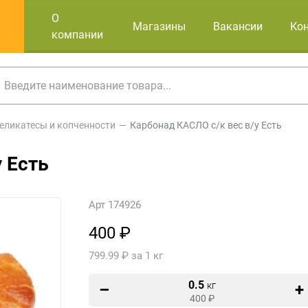
О
Магазины
Вакансии
Ко
компании
еликатесы и копченности
Карбонад КАСЛО с/к вес в/у Есть
 Есть
Арт 174926
400 ₽
799.99 ₽ за 1 кг
0.5
кг
400
₽