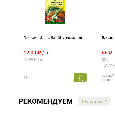
Приправа Мастер Дак 15г универсальная
Лук фио
12.99 ₽ / шт
65 ₽
15.99 ₽ / шт
80 ₽
129.99 
весовой
15 г
товар
РЕКОМЕНДУЕМ
Смотреть все