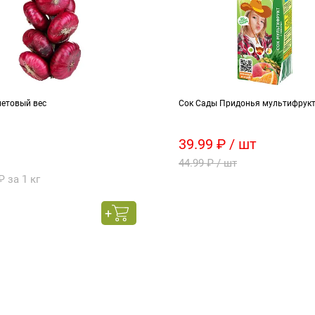
летовый вес
Сок Сады Придонья мультифрукт
39.99 ₽ / шт
44.99 ₽ / шт
₽ за 1 кг