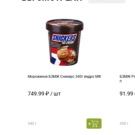
Мороженое БЗМЖ Сникерс 340г ведро МФ
БЗМЖ Ря
п
749.99 ₽ / шт
91.99 
340 г
450 г