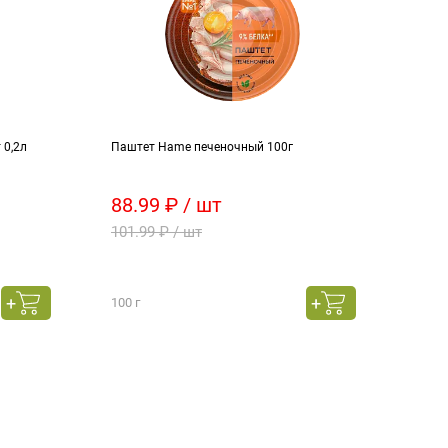
 0,2л
Паштет Hame печеночный 100г
Масл
раф,д
88.99 ₽ / шт
119
101.99 ₽ / шт
149.
100 г