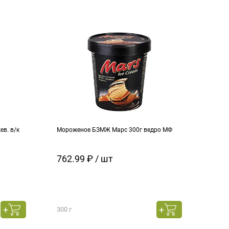
в. в/к
Мороженое БЗМЖ Марс 300г ведро МФ
Моро
кара
762.99 ₽ / шт
129
300 г
130 г