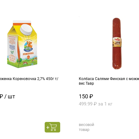
женка Кореновочка 2,7% 450г т/
Колбаса Салями Финская с можже
вес Тавр
₽ / шт
150 ₽
499.99 ₽ за 1 кг
весовой
товар