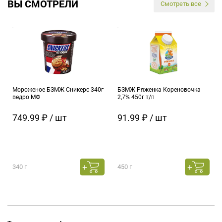
ВЫ СМОТРЕЛИ
Смотреть все
Мороженое БЗМЖ Сникерс 340г
БЗМЖ Ряженка Кореновочка
ведро МФ
2,7% 450г т/п
749.99 ₽ / шт
91.99 ₽ / шт
340 г
450 г