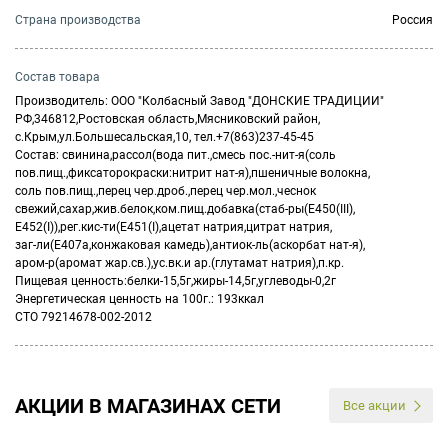
Страна производства
Россия
Состав товара
Производитель: ООО "Колбасный Завод "ДОНСКИЕ ТРАДИЦИИ"
РФ,346812,Ростовская область,Мясниковский район,
с.Крым,ул.Большесальская,10, тел.+7(863)237-45-45
Состав: свинина,рассол(вода пит.,смесь пос.-нит-я(соль
пов.пищ.,фиксаторокраски:нитрит нат-я),пшеничные волокна,
соль пов.пищ.,перец чер.дроб.,перец чер.мол.,чеснок
свежий,сахар,жив.белок,ком.пищ.добавка(стаб-ры(Е450(III),
Е452(I)),рег.кис-ти(Е451(I),ацетат натрия,цитрат натрия,
заг-ли(Е407а,конжаковая камедь),антиок-ль(аскорбат нат-я),
аром-р(аромат жар.св.),ус.вк.и ар.(глутамат натрия),п.кр.
Пищевая ценность:белки-15,5г,жиры-14,5г,углеводы-0,2г
Энергетическая ценность на 100г.: 193ккал
СТО 79214678-002-2012
АКЦИИ В МАГАЗИНАХ СЕТИ
Все акции