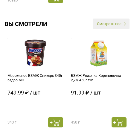
товар
ВЫ СМОТРЕЛИ
Смотреть все
Мороженое БЗМЖ Сникерс 340г
БЗМЖ Ряженка Кореновочка
ведро МФ
2,7% 450г т/п
749.99 ₽ / шт
91.99 ₽ / шт
340 г
450 г