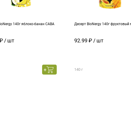
ioNergy 140г яблоко-банан САВА
Десерт BioNergy 140г фруктовый 
₽ / шт
92.99 ₽ / шт
140 г