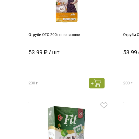
Отруби ОГО 200г пшеничные
Отруби 
53.99 ₽ / шт
53.99 
200 г
200 г