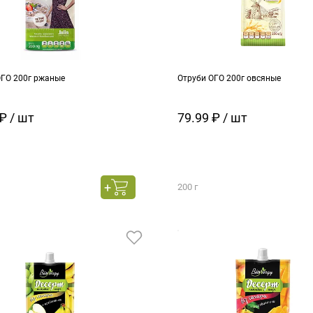
ОГО 200г ржаные
Отруби ОГО 200г овсяные
₽ / шт
79.99 ₽ / шт
200 г