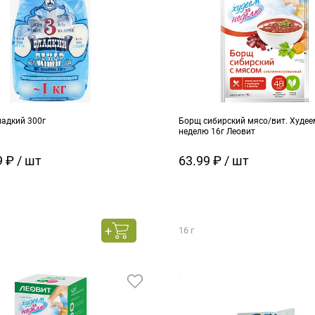
ладкий 300г
Борщ сибирский мясо/вит. Худее
неделю 16г Леовит
 ₽ / шт
63.99 ₽ / шт
16 г