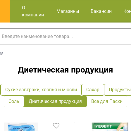
О
Магазины
Вакансии
Ко
компании
ия
Диетическая продукция
Сухие завтраки, хлопья и мюсли
Сахар
Продукты
Соль
Диетическая продукция
Все для Пасхи