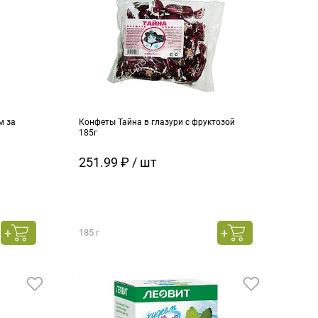
м за
Конфеты Тайна в глазури с фруктозой
185г
251.99 ₽ / шт
185 г