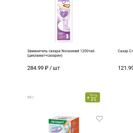
Заменитель сахара Novasweet 1200таб.
Сахар С
(цикламат+сахарин)
284.99 ₽ / шт
121.99
99 г