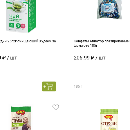
удин 25*2г очищающий Худеем за
Конфеты Авиатор глазированые 
фруктозе 185г
 ₽ / шт
206.99 ₽ / шт
185 г