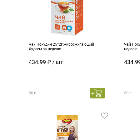
Чай Похудин 25*2г жиросжигающий
Чай Пох
Худеем за неделю
неделю
434.99 ₽ / шт
434.99
50 г
50 г