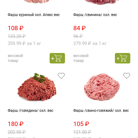
Фарш куриный охл. Апекс вес
Фарш /свинина/ охл. вес
108 ₽
84 ₽
133.20 ₽
96 ₽
359.99 ₽ за 1 кг
279.99 ₽ за 1 кг
весовой
весовой
товар
товар
Фарш /говядина/ охл. вес
Фарш /свино-говяжий/ охл. вес
180 ₽
105 ₽
202.50 ₽
121.50 ₽