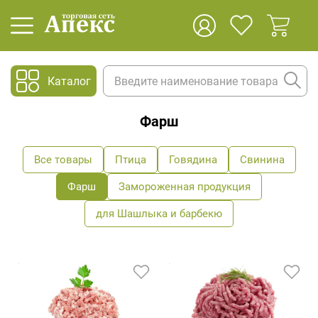
Каталог
Фарш
Все товары
Птица
Говядина
Свинина
Фарш
Замороженная продукция
для Шашлыка и барбекю