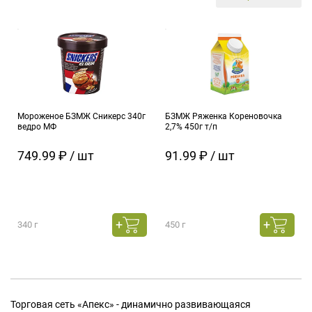
Мороженое БЗМЖ Сникерс 340г
БЗМЖ Ряженка Кореновочка
ведро МФ
2,7% 450г т/п
749.99 ₽ / шт
91.99 ₽ / шт
340 г
450 г
Торговая сеть «Апекс» - динамично развивающаяся