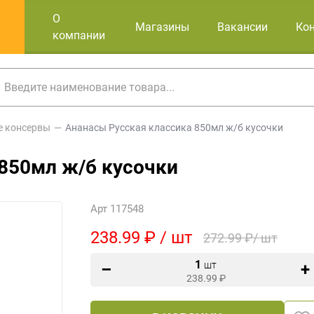
О
Магазины
Вакансии
Ко
компании
е консервы
Ананасы Русская классика 850мл ж/б кусочки
850мл ж/б кусочки
Арт 117548
238.99 ₽ / шт
272.99 ₽/ шт
1
шт
238.99
₽