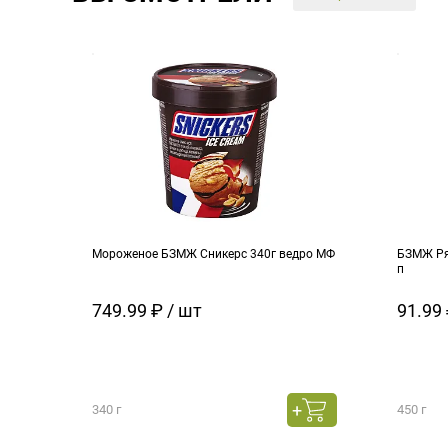
Мороженое БЗМЖ Сникерс 340г ведро МФ
БЗМЖ Ря
п
749.99 ₽ / шт
91.99 
340 г
450 г