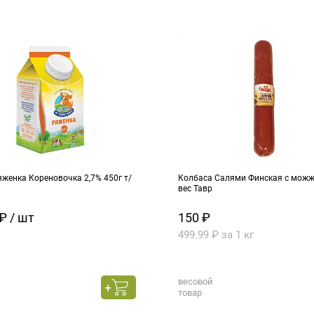
женка Кореновочка 2,7% 450г т/
Колбаса Салями Финская с можже
вес Тавр
₽ / шт
150 ₽
499.99 ₽ за 1 кг
весовой
товар