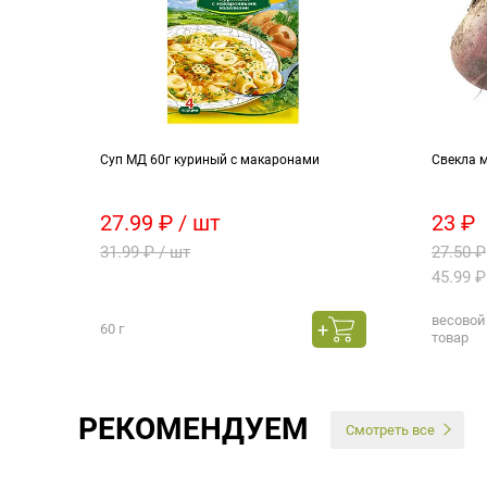
шлыка
Суп МД 60г куриный с макаронами
Свекла 
27.99 ₽ / шт
23 ₽
31.99 ₽ / шт
27.50 ₽
45.99 ₽
весовой
60 г
товар
РЕКОМЕНДУЕМ
Смотреть все