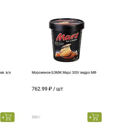
в. в/к
Мороженое БЗМЖ Марс 300г ведро МФ
Моро
кара
762.99 ₽ / шт
129
300 г
130 г