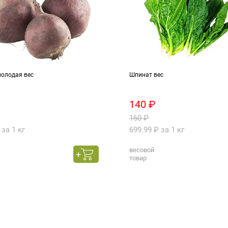
молодая вес
Шпинат вес
140 ₽
160 ₽
 за 1 кг
699.99 ₽ за 1 кг
весовой
товар