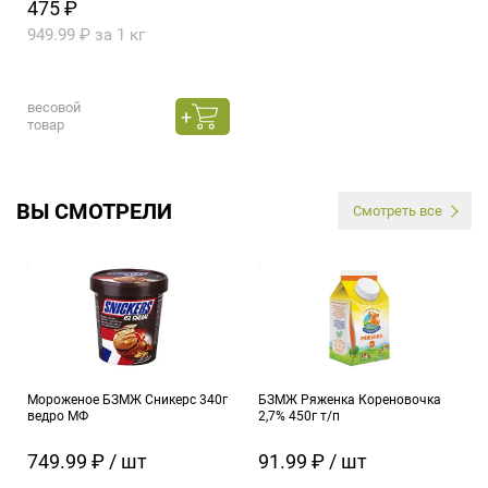
475 ₽
949.99 ₽ за 1 кг
весовой
товар
ВЫ СМОТРЕЛИ
Смотреть все
Мороженое БЗМЖ Сникерс 340г
БЗМЖ Ряженка Кореновочка
ведро МФ
2,7% 450г т/п
749.99 ₽ / шт
91.99 ₽ / шт