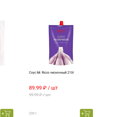
Соус Mr. Ricco чесночный 210г
Шоко
дроб
89.99 ₽ / шт
129
99.99 ₽ / шт
162.
235 г
850 г