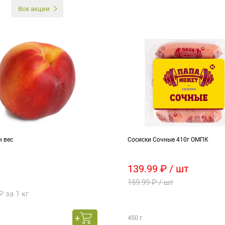
И
Все акции
н вес
Сосиски Сочные 410г ОМПК
139.99 ₽ / шт
159.99 ₽ / шт
₽ за 1 кг
450 г