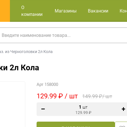
О
Магазины
Вакансии
Ко
компании
аз. из Черноголовки 2л Кола
ки 2л Кола
Арт 158000
129.99 ₽ / шт
149.99 ₽/ шт
1
шт
129.99
₽