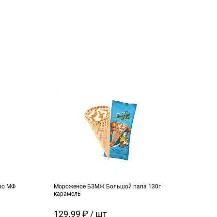
ро МФ
Мороженое БЗМЖ Большой папа 130г
Моро
карамель
ч.см
129.99 ₽ / шт
129