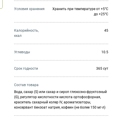
Условия хранения
Хранить при температуре от +5°С
до +25°С
Калорийность,
45
ккал
Углеводы
10.5
Cрок годности
365 сут
Состав товара
Вода, сахар (S) или сахар и сироп глюкозно-фруктозный
(G), регулятор кислотности кислота ортофосфорная,
краситель сахарный колер IV, ароматизаторы,
консервант бензоат натрия, кофеин (не более 150 мг-л)