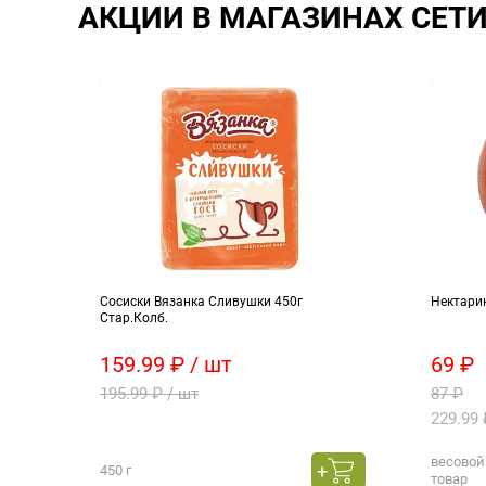
АКЦИИ В МАГАЗИНАХ СЕТ
Сосиски Вязанка Сливушки 450г
Нектари
Стар.Колб.
159.99 ₽ / шт
69 ₽
195.99 ₽ / шт
87 ₽
229.99 
весовой
450 г
товар