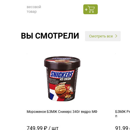
весовой
товар
ВЫ СМОТРЕЛИ
Смотреть все
Мороженое БЗМЖ Сникерс 340г ведро МФ
БЗМЖ Ря
п
749.99 ₽ / шт
91.99 