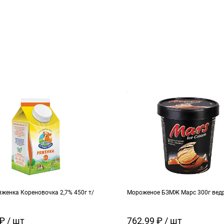
женка Кореновочка 2,7% 450г т/
Мороженое БЗМЖ Марс 300г вед
₽ / шт
762.99 ₽ / шт