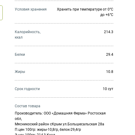
Условия хранения
Хранить при температуре от 0°С
до +6°С
Калорийность,
214.3
ккал
Белки
29.4
Жиры
10.8
Cрок годности
10 сут
Состав товара
Производитель: ООО «Домашняя Ферма» Ростоская
обл,
Мясникоский район сКрым ул.Большесальская 28а
П.цен 100гр: жиры-10,8гр, белок-29,4гр