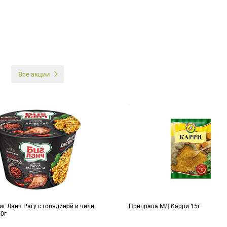
И
Все акции
г Ланч Рагу с говядиной и чили
Приправа МД Карри 15г
90г