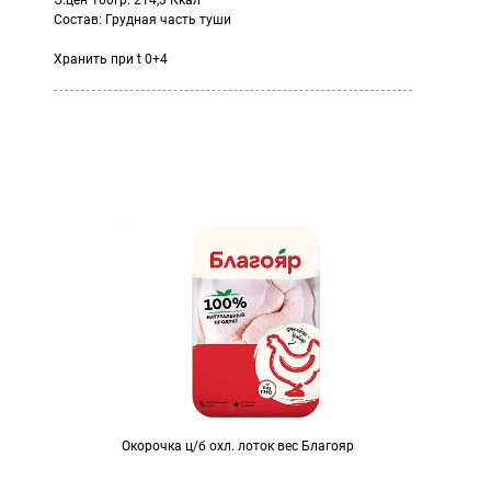
Э.цен 100гр: 214,3 Ккал
Состав: Грудная часть туши
Хранить при t 0+4
Окорочка ц/б охл. лоток вес Благояр
Горош