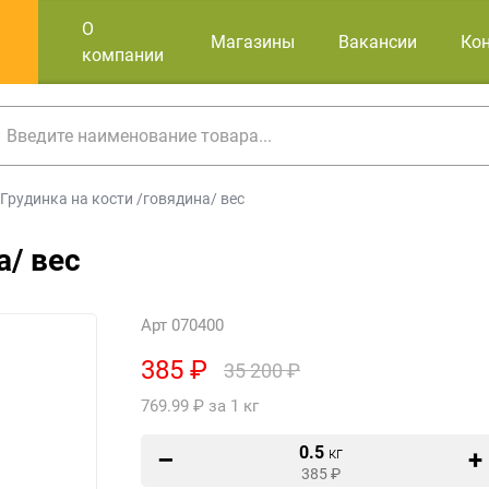
О
Магазины
Вакансии
Ко
компании
Грудинка на кости /говядина/ вес
а/ вес
Арт 070400
385 ₽
35 200 ₽
769.99 ₽ за 1 кг
0.5
кг
385
₽