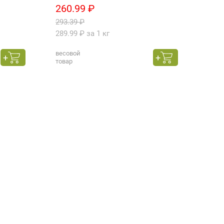
260.99 ₽
120
293.39 ₽
139.
289.99 ₽ за 1 кг
весовой
650 г
товар