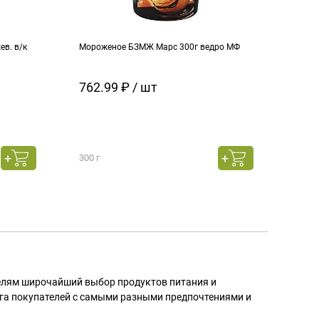
в. в/к
Мороженое БЗМЖ Марс 300г ведро МФ
Моро
кара
762.99 ₽ / шт
129
300 г
130 г
телям широчайший выбор продуктов питания и
га покупателей с самыми разными предпочтениями и