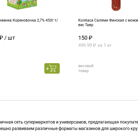
женка Кореновочка 2,7% 450г т/
Колбаса Салями Финская с можже
вес Тавр
₽ / шт
150 ₽
499.99 ₽ за 1 кг
весовой
товар
ничная сеть супермаркетов и универсамов, предлагающая покупа
пешно развиваем различные форматы магазинов для широкого кру