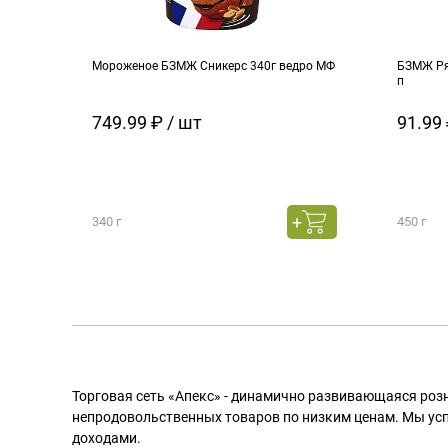
Мороженое БЗМЖ Сникерс 340г ведро МФ
БЗМЖ Ря
п
749.99 ₽ / шт
91.99 
340 г
450 г
Торговая сеть «Апекс» - динамично развивающаяся роз
непродовольственных товаров по низким ценам. Мы ус
доходами.