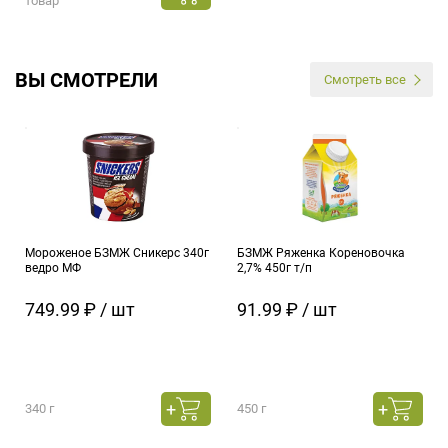
товар
ВЫ СМОТРЕЛИ
Смотреть все
Мороженое БЗМЖ Сникерс 340г
БЗМЖ Ряженка Кореновочка
ведро МФ
2,7% 450г т/п
749.99 ₽ / шт
91.99 ₽ / шт
340 г
450 г