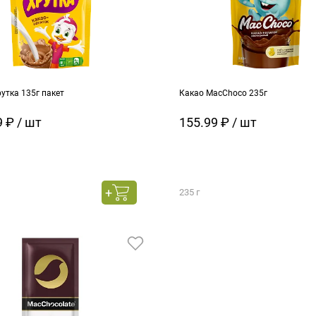
утка 135г пакет
Какао MacChoco 235г
 ₽ / шт
155.99 ₽ / шт
235 г