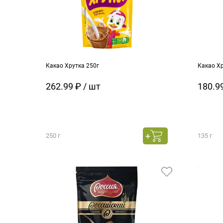
Какао Хрутка 250г
Какао Хр
262.99 ₽ / шт
180.99
250 г
135 г