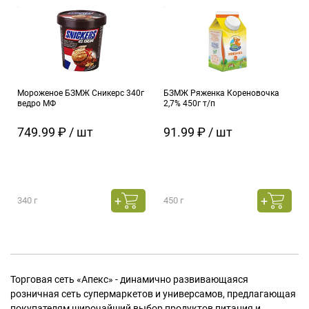
Мороженое БЗМЖ Сникерс 340г
БЗМЖ Ряженка Кореновочка
ведро МФ
2,7% 450г т/п
749.99 ₽ / шт
91.99 ₽ / шт
340 г
450 г
Торговая сеть «Апекс» - динамично развивающаяся
розничная сеть супермаркетов и универсамов, предлагающая
покупателям широчайший выбор продуктов питания и