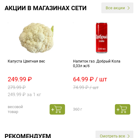
АКЦИИ В МАГАЗИНАХ СЕТИ
Все акции
Капуста Цветная вес
Напиток газ. Добрый Кола
0,33л ж/б
249.99 ₽
64.99 ₽ / шт
279.99 ₽
74.99 ₽ / шт
249.99 ₽ за 1 кг
весовой
360 г
товар
РЕКОМЕНДУЕМ
Смотреть все