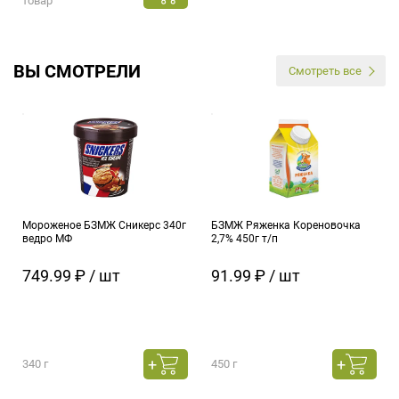
товар
ВЫ СМОТРЕЛИ
Смотреть все
Мороженое БЗМЖ Сникерс 340г
БЗМЖ Ряженка Кореновочка
ведро МФ
2,7% 450г т/п
749.99 ₽ / шт
91.99 ₽ / шт
340 г
450 г