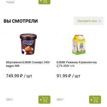
товар
ВЫ СМОТРЕЛИ
Смотреть все
Мороженое БЗМЖ Сникерс 340г
БЗМЖ Ряженка Кореновочка
ведро МФ
2,7% 450г т/п
749.99 ₽ / шт
91.99 ₽ / шт
340 г
450 г