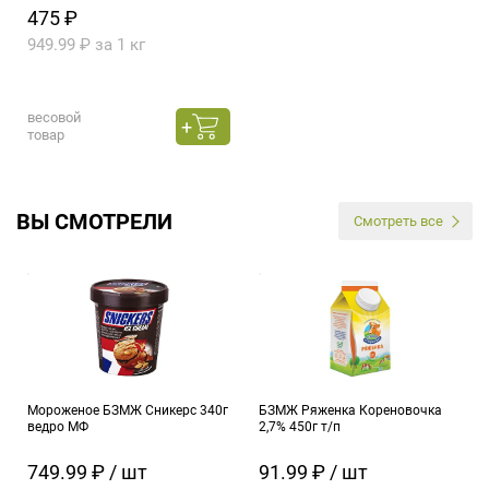
475 ₽
949.99 ₽ за 1 кг
весовой
товар
ВЫ СМОТРЕЛИ
Смотреть все
Мороженое БЗМЖ Сникерс 340г
БЗМЖ Ряженка Кореновочка
ведро МФ
2,7% 450г т/п
749.99 ₽ / шт
91.99 ₽ / шт