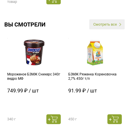
товар
ВЫ СМОТРЕЛИ
Смотреть все
Мороженое БЗМЖ Сникерс 340г
БЗМЖ Ряженка Кореновочка
ведро МФ
2,7% 450г т/п
749.99 ₽ / шт
91.99 ₽ / шт
340 г
450 г