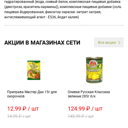
гидратированный (вода, соевый белок, комплексная пищевая добавка
(декстроза, краситель-кармины)), комплексные пищевые добавки (соль
пищевая йодированная, фиксатор окраски: нитрит натрия,
антислеживающий агент - Е536, йодат калия)
АКЦИИ В МАГАЗИНАХ СЕТИ
Все акции
Приправа Мастер Дак 15г для
Оливки Русская Классика
окорочков
зеленые 285г б/к
12.99 ₽ / шт
124.99 ₽ / шт
14.99 ₽ / шт
145.99 ₽ / шт