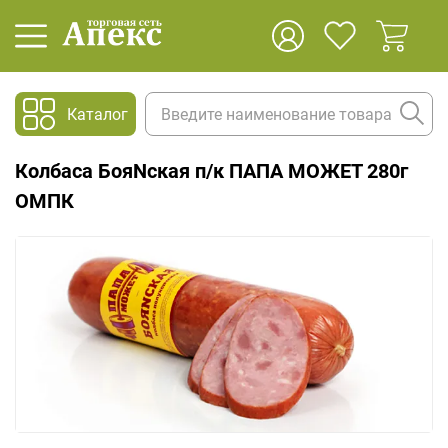
Каталог
Колбаса БояNская п/к ПАПА МОЖЕТ 280г
ОМПК