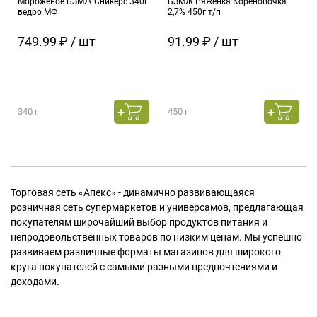
Мороженое БЗМЖ Сникерс 340г
БЗМЖ Ряженка Кореновочка
ведро МФ
2,7% 450г т/п
749.99 ₽ / шт
91.99 ₽ / шт
340 г
450 г
Торговая сеть «Апекс» - динамично развивающаяся
розничная сеть супермаркетов и универсамов, предлагающая
покупателям широчайший выбор продуктов питания и
непродовольственных товаров по низким ценам. Мы успешно
развиваем различные форматы магазинов для широкого
круга покупателей с самыми разными предпочтениями и
доходами.