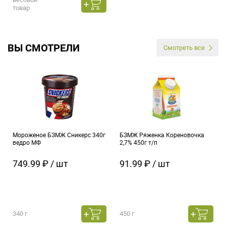
товар
ВЫ СМОТРЕЛИ
Смотреть все
Мороженое БЗМЖ Сникерс 340г
БЗМЖ Ряженка Кореновочка
ведро МФ
2,7% 450г т/п
749.99 ₽ / шт
91.99 ₽ / шт
340 г
450 г