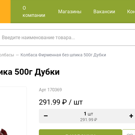
О
Магазины
Вакансии
Ко
компании
олбасы
Колбаса Фирменная без шпика 500г Дубки
ика 500г Дубки
Арт 170369
291.99 ₽ / шт
1
шт
291.99
₽