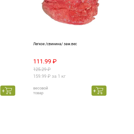
Легкое /свинина/ зам.вес
Паште
111.99 ₽
88.
125.29 ₽
109.
159.99 ₽ за 1 кг
весовой
100 г
товар