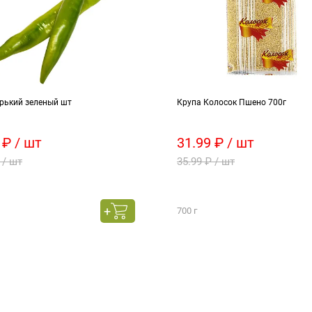
орький зеленый шт
Крупа Колосок Пшено 700г
 ₽ / шт
31.99 ₽ / шт
 / шт
35.99 ₽ / шт
700 г