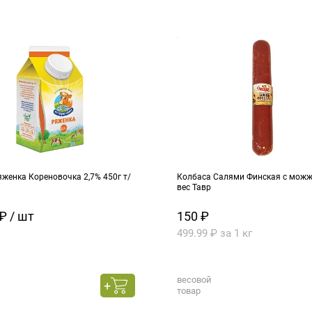
женка Кореновочка 2,7% 450г т/
Колбаса Салями Финская с можже
вес Тавр
₽ / шт
150 ₽
499.99 ₽ за 1 кг
весовой
товар