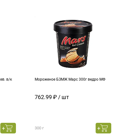
в. в/к
Мороженое БЗМЖ Марс 300г ведро МФ
Моро
кара
762.99 ₽ / шт
129
300 г
130 г