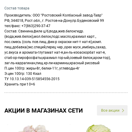
Состав товара
Производитель: ООО "Ростовский Колбасный завод-Тавр"
РФ, 344018, Рост.обл., г. Ростов-на-Дону,пр.Буденовский 99
тел/факс: +7(863)290-37-47
Состав: Свинина,филе ц/б,вода,жив.белокгидр.
(вода,жив.белок),мол.белок,подс.масло,крахмал карт.,
пос.смесь (соль пов.пищ.,фик-р окраски нит-т нат-я),комп.
пищ.добавка(экс.специй,перец чер.,орех муск.,имбирь,сахар,
ус.вкуса и аромата-глутамат нат-я,ан-ль-изоаскорбат нат-я,
стаб-ор-пирофосфаты,крахмал гор-ый,соевый белок,аром-тор),
заг-ль-каррагинан,пищ.кр-ли-кармины,красный рисовый
П.цен 100гр: жиры-8г, белки-11г, углеводы-4г
Э.цен 100гр: 130 Ккал
ТУ 10.13.14-039-515854556-2015
Хранить при t 0+6
АКЦИИ В МАГАЗИНАХ СЕТИ
Все акции