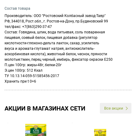
Состав товара
Производитель: ООО "Ростовский Колбасный завод-Тавр"
РФ, 344018, Рост.обл., г. Ростов-на-Дону, пр.Буденовский 99
тел/факс: +7(863)290-37-47
Состав: Говядина, шпик, вода питьевая, соль поваренная
пищевая, соевый белок, пищевая добавка (регулятор
кислотности-глюконо-дельта лактон, сахар, усилитель
вкуса и аромата-глутамат натрия, антиокислитель-
аскорбиновая кислота), животный белок, чеснок, пряности
молотые:тмин, перец черный, имбирь, фиксатор окраски Е250
П.цен 100гр: жиры-48г, белки-20г
Э.цен 100гр: 512 Ккал
ТУ 10.13.14-059-51585456-2017
Хранить при t 0+6
АКЦИИ В МАГАЗИНАХ СЕТИ
Все акции