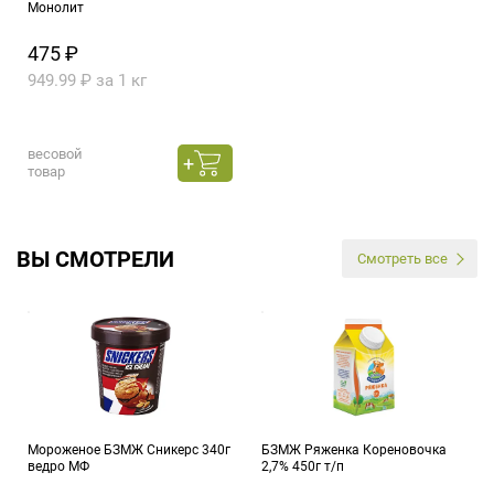
Монолит
475 ₽
949.99 ₽ за 1 кг
весовой
товар
ВЫ СМОТРЕЛИ
Смотреть все
Мороженое БЗМЖ Сникерс 340г
БЗМЖ Ряженка Кореновочка
ведро МФ
2,7% 450г т/п