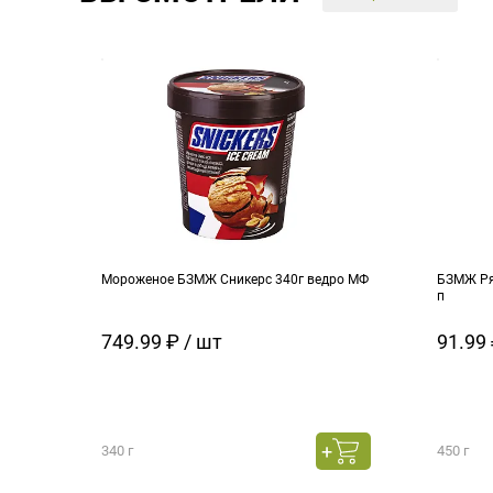
Мороженое БЗМЖ Сникерс 340г ведро МФ
БЗМЖ Ря
п
749.99 ₽ / шт
91.99 
340 г
450 г