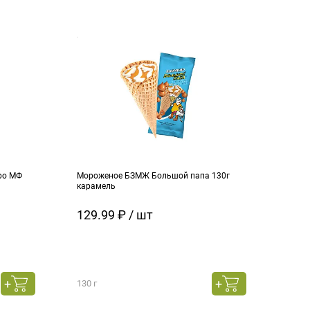
ро МФ
Мороженое БЗМЖ Большой папа 130г
Моро
карамель
ч.см
129.99 ₽ / шт
129
130 г
130 г