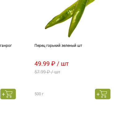
ганрог
Перец горький зеленый шт
Напит
49.99 ₽ / шт
89.
57.99 ₽ / шт
108.
500 г