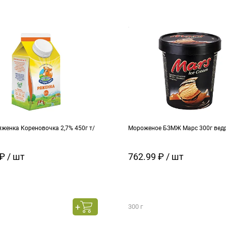
женка Кореновочка 2,7% 450г т/
Мороженое БЗМЖ Марс 300г вед
₽ / шт
762.99 ₽ / шт
300 г