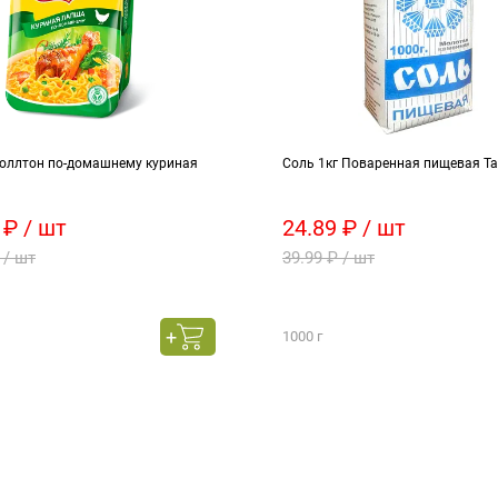
оллтон по-домашнему куриная
Соль 1кг Поваренная пищевая Та
 ₽ / шт
24.89 ₽ / шт
 / шт
39.99 ₽ / шт
1000 г