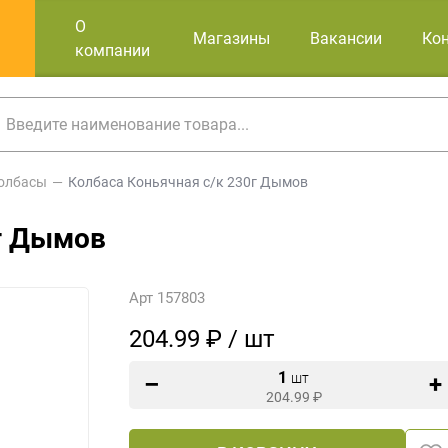
О
Магазины
Вакансии
Ко
компании
олбасы
Колбаса Коньячная с/к 230г Дымов
0г Дымов
Арт 157803
204.99 ₽ / шт
1
шт
204.99
₽