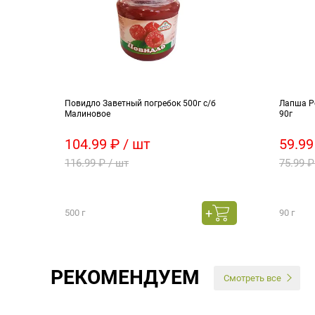
Повидло Заветный погребок 500г с/б
Лапша Р
Малиновое
90г
104.99 ₽ / шт
59.99
116.99 ₽ / шт
75.99 ₽
500 г
90 г
РЕКОМЕНДУЕМ
Смотреть все