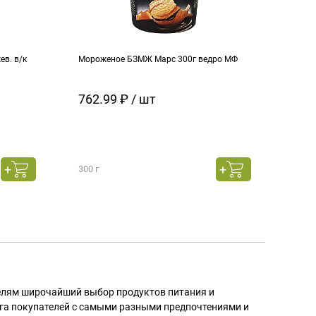
в. в/к
Мороженое БЗМЖ Марс 300г ведро МФ
Моро
кара
762.99 ₽ / шт
129
300 г
130 г
телям широчайший выбор продуктов питания и
га покупателей с самыми разными предпочтениями и