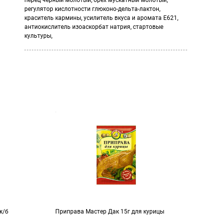
перец черный молотый, орех мускатный молотый,
регулятор кислотности глюконо-дельта-лактон,
краситель кармины, усилитель вкуса и аромата Е621,
антиокислитель изоаскорбат натрия, стартовые
культуры,
ж/б
Приправа Мастер Дак 15г для курицы
Прип