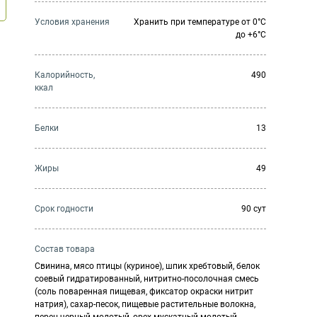
Условия хранения
Хранить при температуре от 0°С
до +6°С
Калорийность,
490
ккал
Белки
13
Жиры
49
Cрок годности
90 сут
Состав товара
Свинина, мясо птицы (куриное), шпик хребтовый, белок
соевый гидратированный, нитритно-посолочная смесь
(соль поваренная пищевая, фиксатор окраски нитрит
натрия), сахар-песок, пищевые растительные волокна,