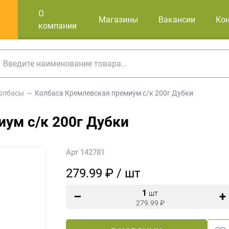
О
Магазины
Вакансии
Ко
компании
олбасы
Колбаса Кремлевская премиум с/к 200г Дубки
ум с/к 200г Дубки
Арт 142781
279.99 ₽ / шт
1
шт
279.99
₽