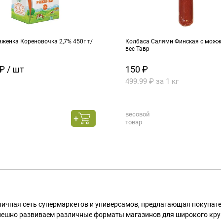
женка Кореновочка 2,7% 450г т/
Колбаса Салями Финская с можже
вес Тавр
₽ / шт
150 ₽
499.99 ₽ за 1 кг
весовой
товар
ничная сеть супермаркетов и универсамов, предлагающая покупа
пешно развиваем различные форматы магазинов для широкого кру