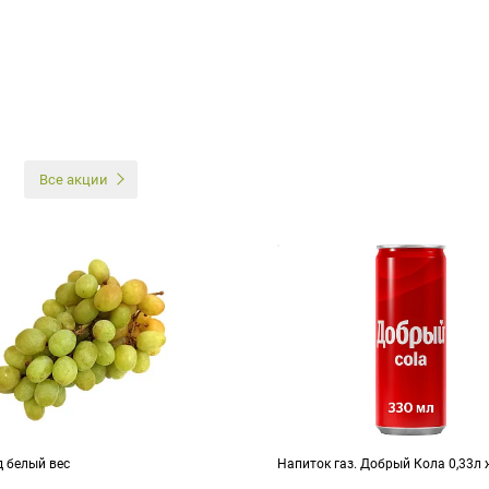
И
Все акции
д белый вес
Напиток газ. Добрый Кола 0,33л 