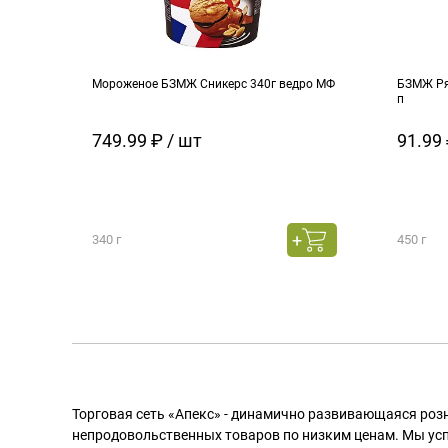
Мороженое БЗМЖ Сникерс 340г ведро МФ
БЗМЖ Ря
п
749.99 ₽ / шт
91.99 
340 г
450 г
Торговая сеть «Апекс» - динамично развивающаяся роз
непродовольственных товаров по низким ценам. Мы ус