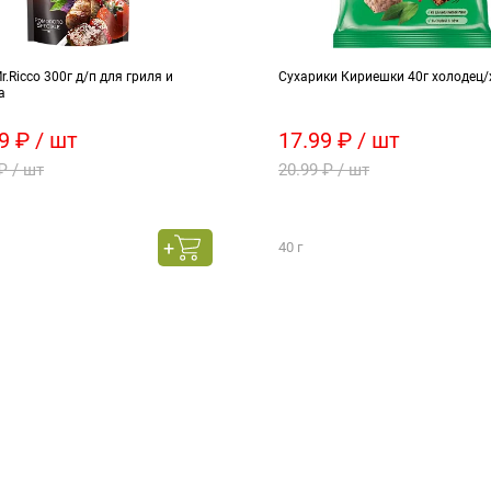
r.Ricco 300г д/п для гриля и
Сухарики Кириешки 40г холодец/
а
9 ₽ / шт
17.99 ₽ / шт
₽ / шт
20.99 ₽ / шт
40 г