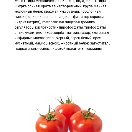
Мясо птицы механической обвалки, вода, филе птицы,
шкурка свиная, крахмал картофельный, крупа манная,
молочный белок, крахмал кукурузный, посолочная
смесь (соль поваренная пищевая, фиксатор окраски
нитрит натрия), комплексная пищевая добавка
регуляторы кислотности - пирофосфаты, трифосфаты,
антиокислитель - изоаскорбат натрия, сахар, экстракты
и эфирные масла: перец черный, перец белый, орех
мускатный, мацис ,чеснок), животный белок, загуститель
- каррагинан, чеснок, пищевой краситель - кармины