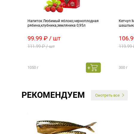
Напиток Любимый яблоко,черноплодная
Кетчуп M
рябина,клубника,земляника 0,95л
шашлык
99.99 ₽ / шт
106.9
111.99 ₽ / шт
119.99 
1050 г
300 г
РЕКОМЕНДУЕМ
Смотреть все