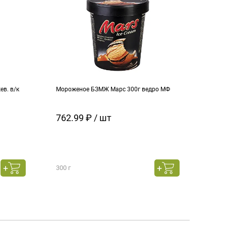
в. в/к
Мороженое БЗМЖ Марс 300г ведро МФ
Моро
кара
762.99 ₽ / шт
129
300 г
130 г