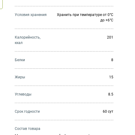
Условия хранения
Хранить при температуре от 0°С
до +6°С
Калорийность,
201
ккал
Белки
8
Жиры
15
Углеводы
8.5
Cрок годности
60 сут
Состав товара