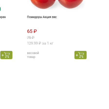
хрен
Помидоры Акция вес
Яйцо 
65 ₽
62.
75 ₽
79.9
129.99 ₽ за 1 кг
весовой
600 г
товар