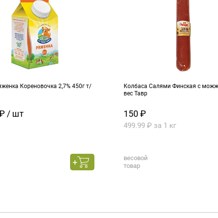
женка Кореновочка 2,7% 450г т/
Колбаса Салями Финская с можже
вес Тавр
₽ / шт
150 ₽
499.99 ₽ за 1 кг
весовой
товар