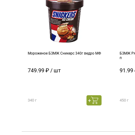
Мороженое БЗМЖ Сникерс 340г ведро МФ
БЗМЖ Ря
п
749.99 ₽ / шт
91.99 
340 г
450 г