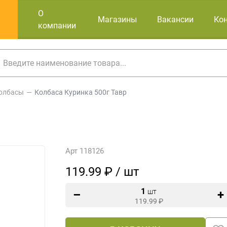
О
Магазины
Вакансии
Ко
компании
олбасы
Колбаса Куринка 500г Тавр
Арт 118126
119.99 ₽ / шт
1
шт
119.99
₽