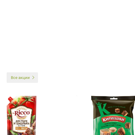
И
Все акции