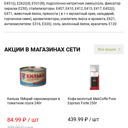
E451(i), E262(I,II), E331(III), подсолочно-нитритная смесь(соль, фиксатор
окраски E250), стабилизаторы: E407, E410, E412, E415, E417, E452(i),
E471; животный белок, пряности ( в т.ч мускатный орех, сельдерей,
горчичное семя), ароматизаторы, усилитель вкуса и аромата, E621,
антиокислители: E316, E330); соль, молочный белок, краситель E120
АКЦИИ В МАГАЗИНАХ СЕТИ
Все акции
Килька 5Морей черноморская в
Кофе молотый MakCoffe Pure
томатном соусе 240г
Esprsso Forte 250г
84.99 ₽ / шт
439.99 ₽ / шт
109.99 ₽ / шт