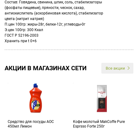
Состав: Говядина, свинина, шпик, соль, стабилизаторы
(фосфаты пищевые), пряности, чеснок, сахар,
антиокислитель (аскорбиновая кислота), стабилизатор
цвета (нитрит натрия)
П.цен 100гр: жиры-28г, белки-12г, углеводы-0г
Э.цен 100гр: 300 Ккал
ГОСТ Р 52196-2003
Хранить при t 0+6
АКЦИИ В МАГАЗИНАХ СЕТИ
Все акции
Средство для посуды АОС
Кофе молотый MakCoffe Pure
450мл Лимон
Esprsso Forte 250г