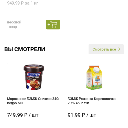
949.99 ₽ за 1 кг
весовой
товар
ВЫ СМОТРЕЛИ
Смотреть все
Мороженое БЗМЖ Сникерс 340г
БЗМЖ Ряженка Кореновочка
ведро МФ
2,7% 450г т/п
749.99 ₽ / шт
91.99 ₽ / шт