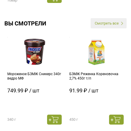
товар
ВЫ СМОТРЕЛИ
Смотреть все
Мороженое БЗМЖ Сникерс 340г
БЗМЖ Ряженка Кореновочка
ведро МФ
2,7% 450г т/п
749.99 ₽ / шт
91.99 ₽ / шт
340 г
450 г