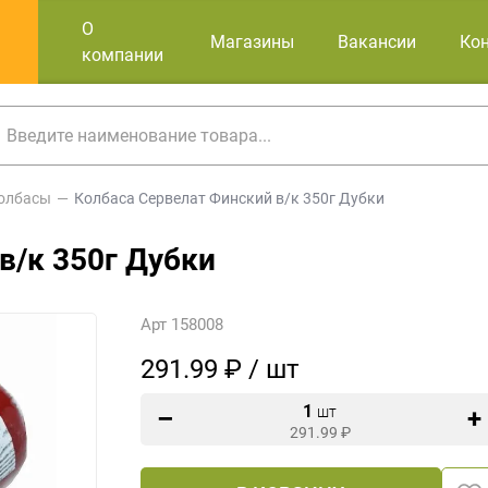
О
Магазины
Вакансии
Ко
компании
олбасы
Колбаса Сервелат Финский в/к 350г Дубки
в/к 350г Дубки
Арт 158008
291.99 ₽ / шт
1
шт
291.99
₽