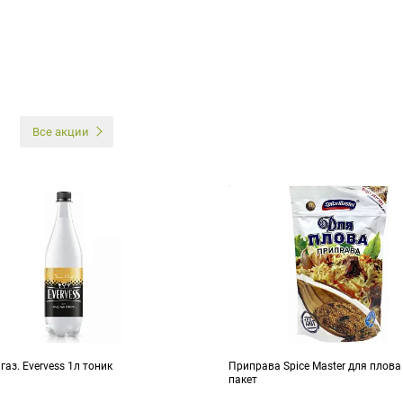
И
Все акции
газ. Evervess 1л тоник
Приправа Spice Master для плова
пакет