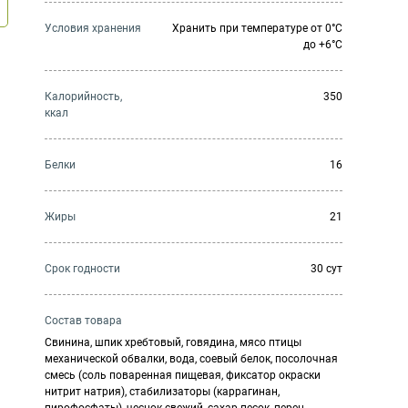
Условия хранения
Хранить при температуре от 0°С
до +6°С
Калорийность,
350
ккал
Белки
16
Жиры
21
Cрок годности
30 сут
Состав товара
Свинина, шпик хребтовый, говядина, мясо птицы
механической обвалки, вода, соевый белок, посолочная
смесь (соль поваренная пищевая, фиксатор окраски
нитрит натрия), стабилизаторы (каррагинан,