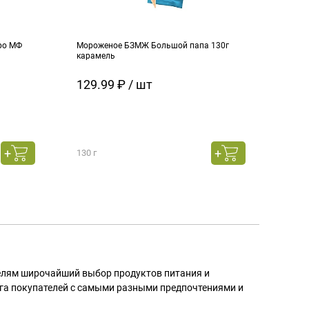
ро МФ
Мороженое БЗМЖ Большой папа 130г
Моро
карамель
ч.см
129.99 ₽ / шт
129
130 г
130 г
телям широчайший выбор продуктов питания и
га покупателей с самыми разными предпочтениями и