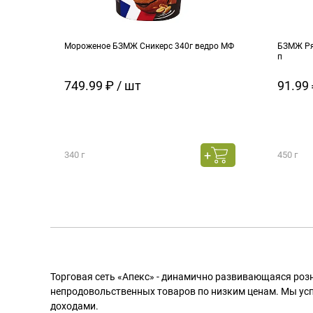
Мороженое БЗМЖ Сникерс 340г ведро МФ
БЗМЖ Ря
п
749.99 ₽ / шт
91.99 
340 г
450 г
Торговая сеть «Апекс» - динамично развивающаяся роз
непродовольственных товаров по низким ценам. Мы ус
доходами.