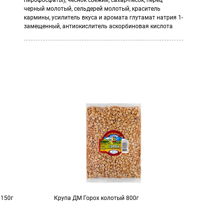
пирофосфаты), чеснок свежий, сахар-песок, перец
черный молотый, сельдерей молотый, краситель
кармины, усилитель вкуса и аромата глутамат натрия 1-
замещенный, антиокислитель аскорбиновая кислота
 150г
Крупа ДМ Горох колотый 800г
Киль
соусе