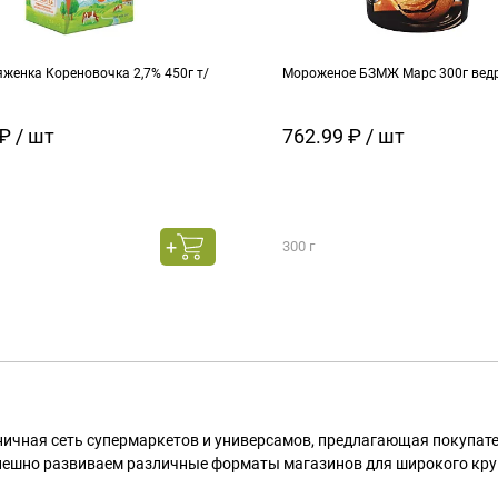
женка Кореновочка 2,7% 450г т/
Мороженое БЗМЖ Марс 300г вед
₽ / шт
762.99 ₽ / шт
300 г
ничная сеть супермаркетов и универсамов, предлагающая покупа
пешно развиваем различные форматы магазинов для широкого кру