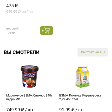
475 ₽
949.99 ₽ за 1 кг
весовой
товар
ВЫ СМОТРЕЛИ
Смотреть все
Мороженое БЗМЖ Сникерс 340г
БЗМЖ Ряженка Кореновочка
ведро МФ
2,7% 450г т/п
749.99 ₽ / шт
91.99 ₽ / шт