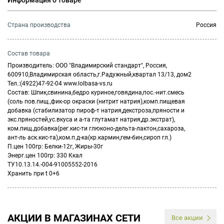
Информация о товаре
Страна производства
Россия
Состав товара
Производитель: ООО "Владимирский стандарт", Россия,
600910,Владимирская область,г.Радужный,квартал 13/13, дом2
Тел.:(4922)47-92-04 www.lolbasa-vs.ru
Состав: Шпик,свинина,бедро куриное,говядина,пос.-нит.смесь
(соль пов.пищ.,фик-ор окраски (нитрит натрия),комп.пищевая
добавка (стабилизатор пироф-т натрия,декстроза,пряности и
экс.пряностей,ус.вкуса и а-та глутамат натрия,др.экстрат),
ком.пищ.добавка(рег.кис-ти глюконо-дельта-лактон,сахароза,
ант-ль аск.кис-та),ком.п.д-ка(кр.кармин,гем-бин,сироп гл.)
П.цен 100гр: Белки-12г, Жиры-30г
Энерг.цен 100гр: 330 Ккал
ТУ10.13.14.-004-91005552-2016
Хранить при t 0+6
АКЦИИ В МАГАЗИНАХ СЕТИ
Все акции