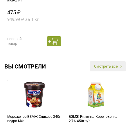
Монолит
475 ₽
949.99 ₽ за 1 кг
весовой
товар
ВЫ СМОТРЕЛИ
Смотреть все
Мороженое БЗМЖ Сникерс 340г
БЗМЖ Ряженка Кореновочка
ведро МФ
2,7% 450г т/п