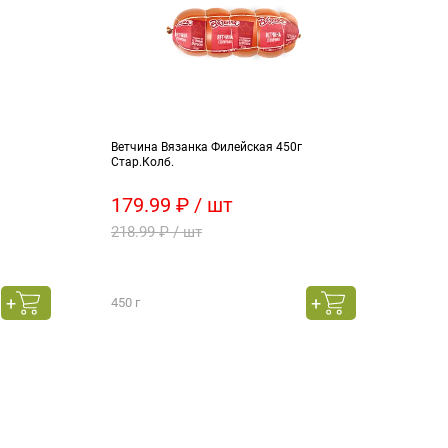
Ветчина Вязанка Филейская 450г
БЗМЖ
Стар.Колб.
плен
179.99 ₽ / шт
80.
218.99 ₽ / шт
93.9
450 г
900 г