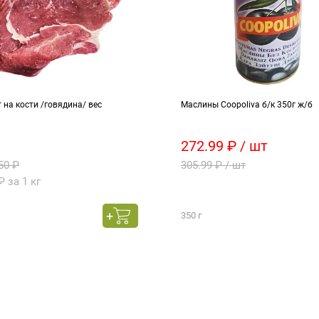
 на кости /говядина/ вес
Маслины Coopoliva б/к 350г ж/б
272.99 ₽ / шт
50 ₽
305.99 ₽ / шт
₽ за 1 кг
350 г