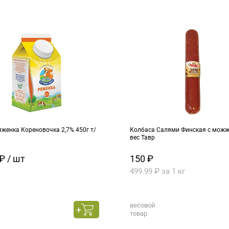
женка Кореновочка 2,7% 450г т/
Колбаса Салями Финская с можже
вес Тавр
₽ / шт
150 ₽
499.99 ₽ за 1 кг
весовой
товар