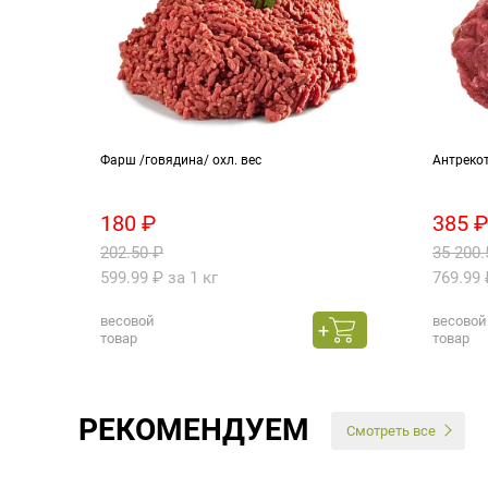
ое
Фарш /говядина/ охл. вес
Антрекот
180 ₽
385 ₽
202.50 ₽
35 200.
599.99 ₽ за 1 кг
769.99 
весовой
весовой
товар
товар
РЕКОМЕНДУЕМ
Смотреть все