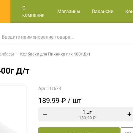
О
Магазины
Вакансии
Ко
компании
олбасы
Колбаски для Пикника п/к 400г Д/т
00г Д/т
Арт 111678
189.99 ₽ / шт
1
шт
189.99
₽