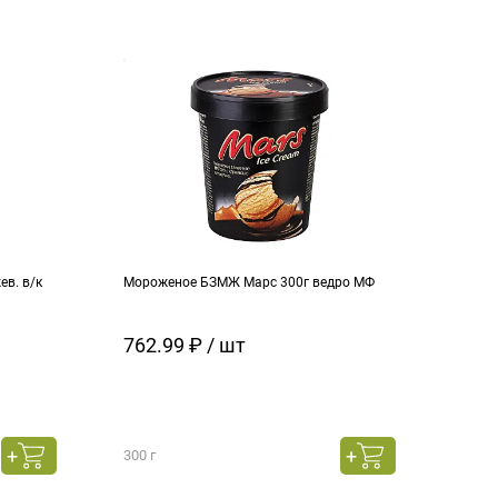
в. в/к
Мороженое БЗМЖ Марс 300г ведро МФ
Моро
кара
762.99 ₽ / шт
129
300 г
130 г