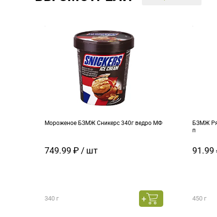
Мороженое БЗМЖ Сникерс 340г ведро МФ
БЗМЖ Ря
п
749.99 ₽ / шт
91.99 
340 г
450 г