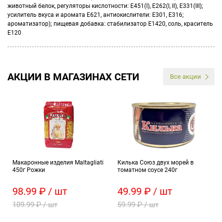
животный белок, регуляторы кислотности: Е451(I), Е262(I, II), Е331(III);
усилитель вкуса и аромата Е621, антиокислители: Е301, Е316;
ароматизатор); пищевая добавка: стабилизатор Е1420, соль, краситель
Е120
АКЦИИ В МАГАЗИНАХ СЕТИ
Все акции
Макаронные изделия Maltagliati
Килька Союз двух морей в
450г Рожки
томатном соусе 240г
98.99 ₽ / шт
49.99 ₽ / шт
109.99 ₽ / шт
59.99 ₽ / шт