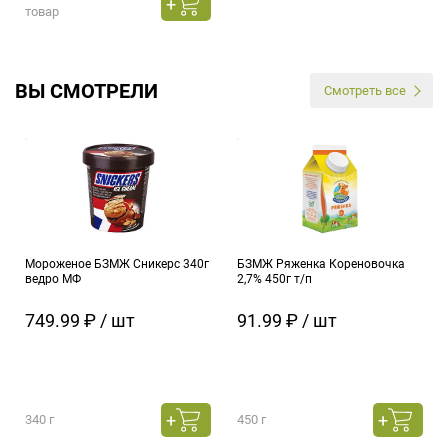
товар
ВЫ СМОТРЕЛИ
Смотреть все
Мороженое БЗМЖ Сникерс 340г
БЗМЖ Ряженка Кореновочка
ведро МФ
2,7% 450г т/п
749.99 ₽ / шт
91.99 ₽ / шт
340 г
450 г