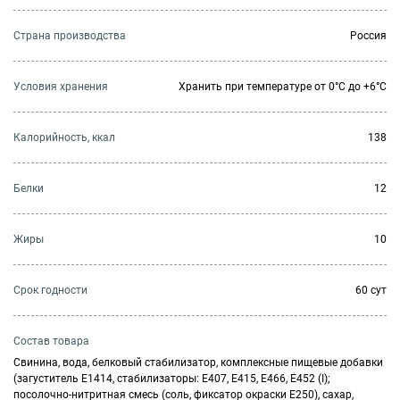
Страна производства
Россия
Условия хранения
Хранить при температуре от 0°С до +6°С
Калорийность, ккал
138
Белки
12
Жиры
10
Cрок годности
60 сут
Состав товара
Свинина, вода, белковый стабилизатор, комплексные пищевые добавки
(загуститель Е1414, стабилизаторы: Е407, Е415, Е466, Е452 (I);
посолочно-нитритная смесь (соль, фиксатор окраски Е250), сахар,