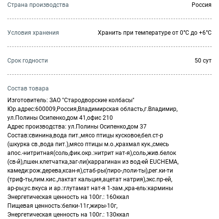
Страна производства
Россия
Условия хранения
Хранить при температуре от 0°С до +6°С
Cрок годности
50 сут
Состав товара
Изготовитель: ЗАО "Стародворские колбасы"
Юр.адрес:600009,Россия,Владимирская область,г.Владимир,
ул.Полины Осипенко,дом 41,офис 210
Адрес производства: ул.Полины Осипенко,дом 37
Состав:свинина,вода пит.,мясо птицы кусковое,бел.ст-р
(шкурка св.,вода пит.),мясо птицы м.о.,крахмал кук.,смесь
апос.-нитритная(соль,фик.окр.:нитрит нат-я),соль,жив.белок
(св-й),пшен.клетчатка,заг-ли(каррагинан из вод-ей EUCHEMA,
камеди:рож.дерева,ксан-я),стаб-ры(пиро-,поли-ты),рег.ки-ти
(триф-ты,лим.кис.,лактат кальция,ацетат натрия),экс.пр-ей,
ар-ры,ус.вкуса и ар.:глутамат нат-я 1-зам.,кра-ель:кармины
Энергетическая ценность на 100г.: 160ккал
Пищевая ценность:белки-11г,жиры-10г,
Энергетическая ценность на 100г.: 130ккал