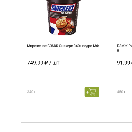
Мороженое БЗМЖ Сникерс 340г ведро МФ
БЗМЖ Ря
п
749.99 ₽ / шт
91.99 
340 г
450 г