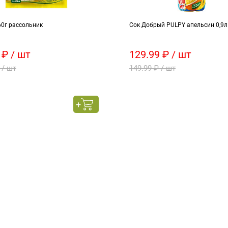
60г рассольник
Сок Добрый PULPY апельсин 0,9л
 ₽ / шт
129.99 ₽ / шт
 / шт
149.99 ₽ / шт