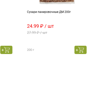
Сухари панировочные ДМ 200г
Верм
сыра 
24.99 ₽ / шт
19.
27.99 ₽ / шт
22.9
200 г
60 г