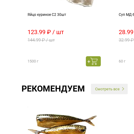
Яйцо куриное С2 30шт
Суп МД 
123.99 ₽ / шт
28.99
144.99 ₽ / шт
32.99 ₽
1500 г
60 г
РЕКОМЕНДУЕМ
Смотреть все