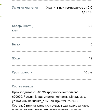
Условия хранения
Хранить при температуре от 0°С
до +6°С
Калорийность,
102
ккал
Белки
6
Жиры
12
Cрок годности
40 сут
Состав товара
Производитель: ЗАО "Стародворские колбасы"
600009, Россия, Владимирская область, г.Владимир,
ул.Полины Осипенко, д.37 Тел.:8(4922) 52-99-99
Состав: Свинина, филе кур.грудок, вода, крахмал карт.,