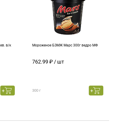
в. в/к
Мороженое БЗМЖ Марс 300г ведро МФ
Моро
кара
762.99 ₽ / шт
129
300 г
130 г