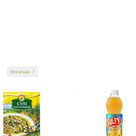
И
Все акции