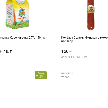
женка Кореновочка 2,7% 450г т/
Колбаса Салями Финская с можже
вес Тавр
₽ / шт
150 ₽
499.99 ₽ за 1 кг
весовой
товар