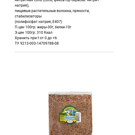
нитритная соль (соль, фиксатор окраски: нитрит
натрия),
пищевые растительные волокна, пряности,
стабилизаторы
(полифосфат натрия, Е407)
П.цен 100гр: жиры-30г, белки-10г
Э.цен 100гр: 310 Ккал
Хранить при t от 0 до +6
ТУ 9213-003-14709788-08