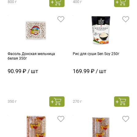
800 г
400 г
Фасоль Донская мельница
Рис для суши Sen Soy 250г
белая 350г
90.99 ₽ / шт
169.99 ₽ / шт
350 г
270 г