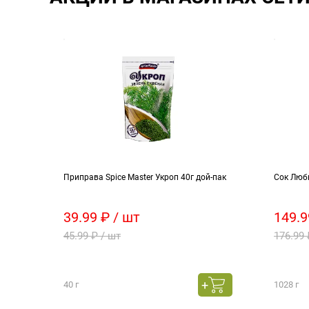
Приправа Spice Master Укроп 40г дой-пак
Сок Люб
39.99 ₽ / шт
149.9
45.99 ₽ / шт
176.99 
40 г
1028 г