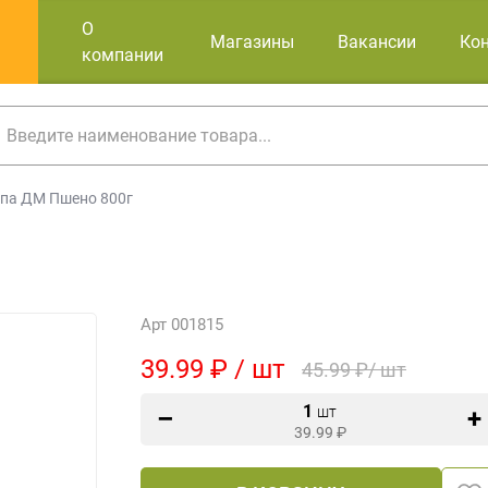
О
Магазины
Вакансии
Ко
компании
па ДМ Пшено 800г
Арт 001815
39.99 ₽ / шт
45.99 ₽/ шт
1
шт
39.99
₽