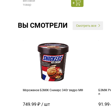
весовой
товар
ВЫ СМОТРЕЛИ
Смотреть все
Мороженое БЗМЖ Сникерс 340г ведро МФ
БЗМЖ Ря
п
749.99 ₽ / шт
91.99 