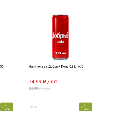
450г
Напиток газ. Добрый Кола 0,33л ж/б
Ножки
74.99 ₽ / шт
50 
84.99 ₽ / шт
35 1
99.9
весо
360 г
това