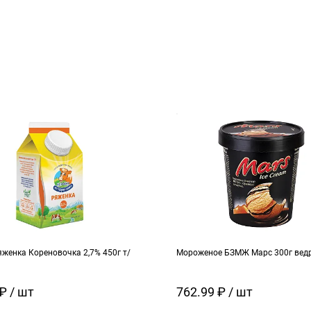
женка Кореновочка 2,7% 450г т/
Мороженое БЗМЖ Марс 300г вед
₽ / шт
762.99 ₽ / шт