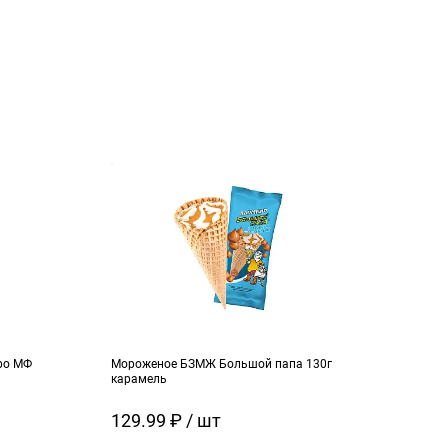
ро МФ
Мороженое БЗМЖ Большой папа 130г
Моро
карамель
ч.см
129.99 ₽ / шт
129