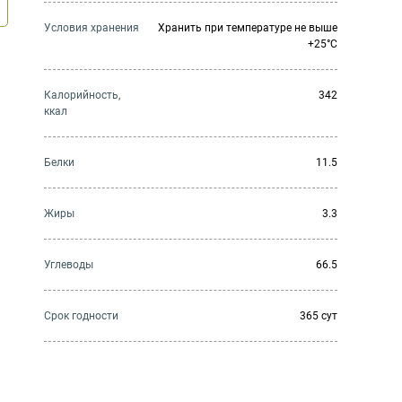
Условия хранения
Хранить при температуре не выше
+25°C
Калорийность,
342
ккал
Белки
11.5
Жиры
3.3
Углеводы
66.5
Cрок годности
365 сут