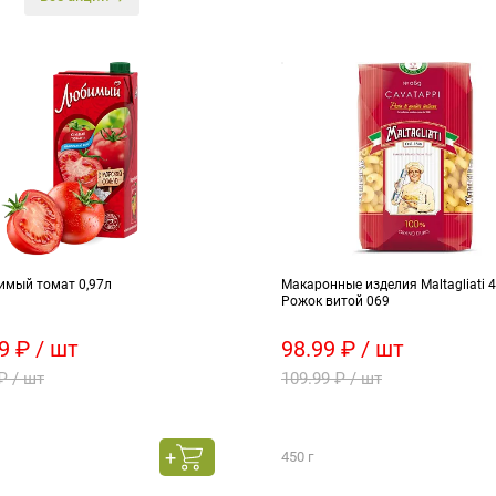
имый томат 0,97л
Макаронные изделия Maltagliati 
Рожок витой 069
9 ₽ / шт
98.99 ₽ / шт
₽ / шт
109.99 ₽ / шт
450 г