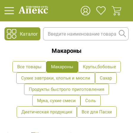
Каталог
Макароны
Все товары
Макароны
Крупы,бобовые
Сухие завтраки, хлопья и мюсли
Сахар
Продукты быстрого приготовления
Мука, сухие смеси
Соль
Диетическая продукция
Все для Пасхи