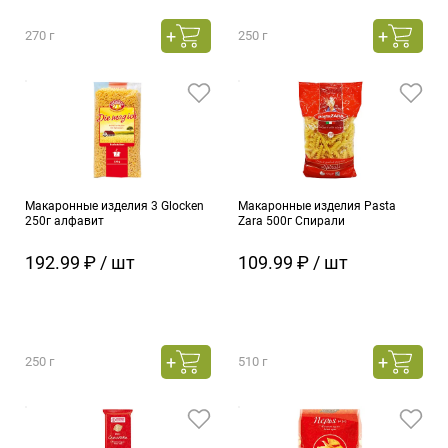
270 г
250 г
Макаронные изделия 3 Glocken
Макаронные изделия Pasta
250г алфавит
Zara 500г Спирали
192.99 ₽ / шт
109.99 ₽ / шт
250 г
510 г