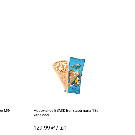
ро МФ
Мороженое БЗМЖ Большой папа 130г
Моро
карамель
ч.см
129.99 ₽ / шт
129