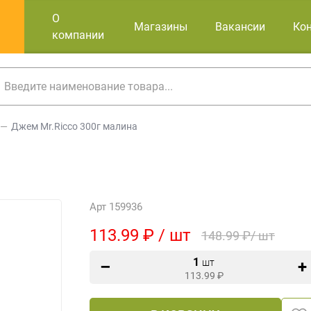
О
Магазины
Вакансии
Ко
компании
Джем Mr.Ricco 300г малина
Арт 159936
113.99 ₽ / шт
148.99 ₽/ шт
1
шт
113.99
₽