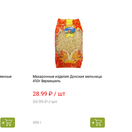
менные
Макаронные изделия Донская мельница
Напи
450г Вермишель
перси
28.99 ₽ / шт
99.
33.99 ₽ / шт
111.
450 г
1050 