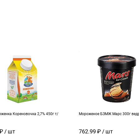
женка Кореновочка 2,7% 450г т/
Мороженое БЗМЖ Марс 300г вед
₽ / шт
762.99 ₽ / шт