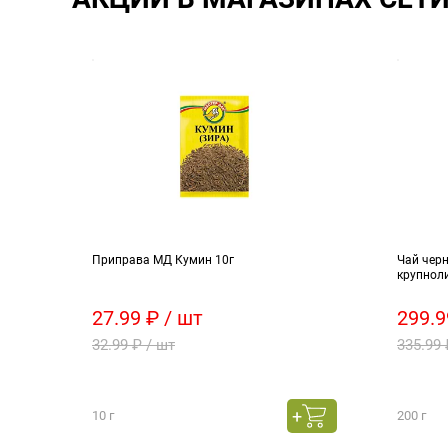
0п
Приправа МД Кумин 10г
Чай черн
крупнол
27.99 ₽ / шт
299.9
32.99 ₽ / шт
335.99 
10 г
200 г