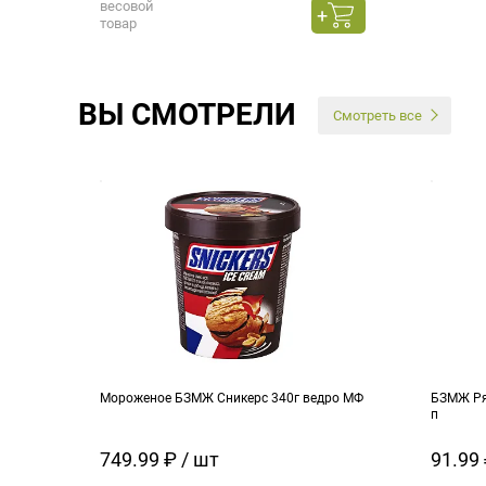
весовой
товар
ВЫ СМОТРЕЛИ
Смотреть все
Мороженое БЗМЖ Сникерс 340г ведро МФ
БЗМЖ Ря
п
749.99 ₽ / шт
91.99 