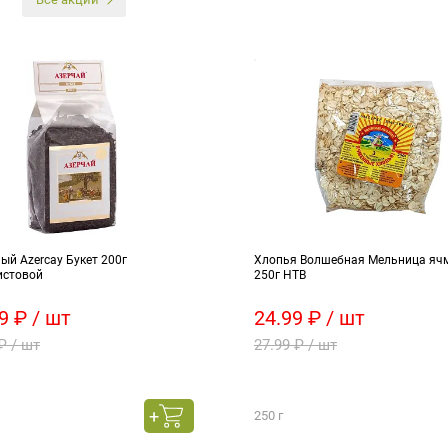
ый Azercay Букет 200г
Хлопья Волшебная Мельница яч
истовой
250г НТВ
9 ₽ / шт
24.99 ₽ / шт
₽ / шт
27.99 ₽ / шт
250 г