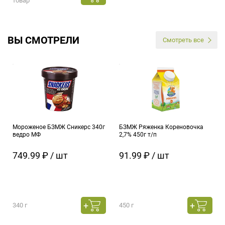
товар
ВЫ СМОТРЕЛИ
Смотреть все
Мороженое БЗМЖ Сникерс 340г
БЗМЖ Ряженка Кореновочка
ведро МФ
2,7% 450г т/п
749.99 ₽ / шт
91.99 ₽ / шт
340 г
450 г