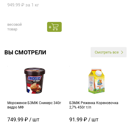
949.99 ₽ за 1 кг
весовой
товар
ВЫ СМОТРЕЛИ
Смотреть все
Мороженое БЗМЖ Сникерс 340г
БЗМЖ Ряженка Кореновочка
ведро МФ
2,7% 450г т/п
749.99 ₽ / шт
91.99 ₽ / шт