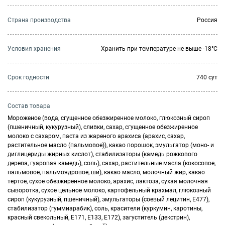
Страна производства
Россия
Условия хранения
Хранить при температуре не выше -18°C
Cрок годности
740 сут
Состав товара
Мороженое (вода, сгущенное обезжиренное молоко, глюкозный сироп
(пшеничный, кукурузный), сливки, сахар, сгущенное обезжиренное
молоко с сахаром, паста из жареного арахиса (арахис, сахар,
растительное масло (пальмовое)), какао порошок, эмульгатор (моно- и
диглицериды жирных кислот), стабилизаторы (камедь рожкового
дерева, гуаровая камедь), соль), сахар, растительные масла (кокосовое,
пальмовое, пальмоядровое, ши), какао масло, молочный жир, какао
тертое, сухое обезжиренное молоко, арахис, лактоза, сухая молочная
сыворотка, сухое цельное молоко, картофельный крахмал, глюкозный
сироп (кукурузный, пшеничный), эмульгаторы (соевый лецитин, Е477),
стабилизатор (гуммиарабик), соль, красители (куркумин, каротины,
красный свекольный, Е171, Е133, Е172), загуститель (декстрин),