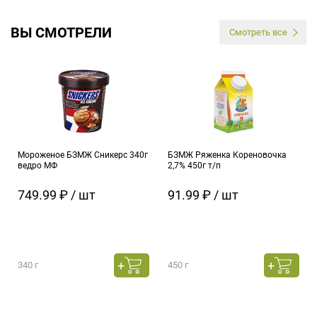
ВЫ СМОТРЕЛИ
Смотреть все
Мороженое БЗМЖ Сникерс 340г
БЗМЖ Ряженка Кореновочка
ведро МФ
2,7% 450г т/п
749.99 ₽ / шт
91.99 ₽ / шт
340 г
450 г