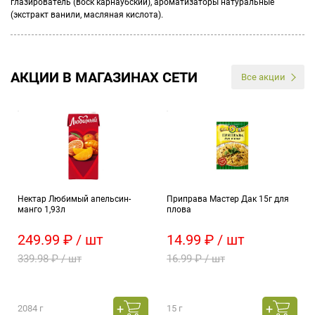
глазирователь (воск карнаубский), ароматизаторы натуральные
(экстракт ванили, масляная кислота).
АКЦИИ В МАГАЗИНАХ СЕТИ
Все акции
Нектар Любимый апельсин-
Приправа Мастер Дак 15г для
манго 1,93л
плова
249.99 ₽ / шт
14.99 ₽ / шт
339.98 ₽ / шт
16.99 ₽ / шт
2084 г
15 г