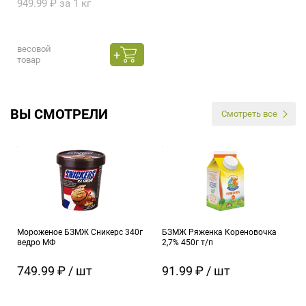
949.99 ₽ за 1 кг
весовой
товар
ВЫ СМОТРЕЛИ
Смотреть все
Мороженое БЗМЖ Сникерс 340г
БЗМЖ Ряженка Кореновочка
ведро МФ
2,7% 450г т/п
749.99 ₽ / шт
91.99 ₽ / шт