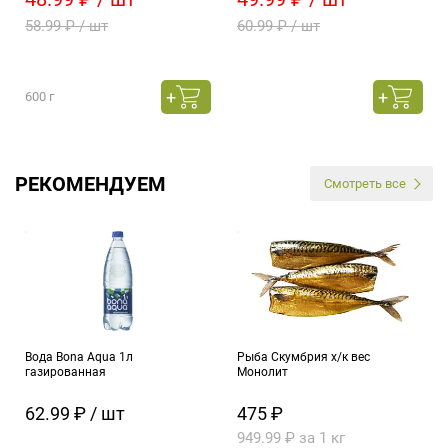
58.99 ₽ / шт
60.99 ₽ / шт
600 г
РЕКОМЕНДУЕМ
Смотреть все
Вода Bona Aqua 1л
Рыба Скумбрия х/к вес
газированная
Монолит
62.99 ₽ / шт
475 ₽
949.99 ₽ за 1 кг